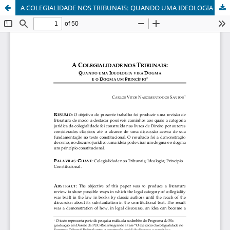
A COLEGIALIDADE NOS TRIBUNAIS: QUANDO UMA IDEOLOGIA VIRA DOGMA E O DOGMA UM PRINCÍPIO