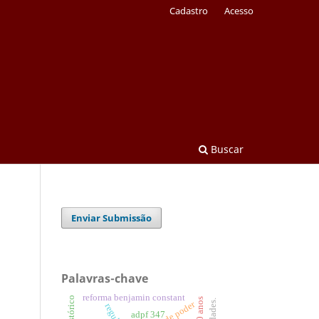
Cadastro
Acesso
Buscar
Enviar Submissão
Palavras-chave
reforma benjamin constant
adpf 347