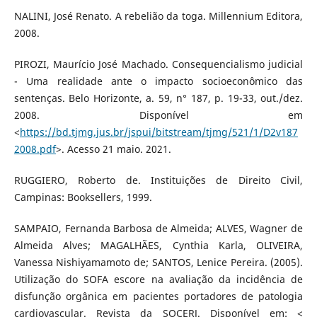
NALINI, José Renato. A rebelião da toga. Millennium Editora,
2008.
PIROZI, Maurício José Machado. Consequencialismo judicial
- Uma realidade ante o impacto socioeconômico das
sentenças. Belo Horizonte, a. 59, n° 187, p. 19-33, out./dez.
2008. Disponível em
<
https://bd.tjmg.jus.br/jspui/bitstream/tjmg/521/1/D2v187
2008.pdf
>. Acesso 21 maio. 2021.
RUGGIERO, Roberto de. Instituições de Direito Civil,
Campinas: Booksellers, 1999.
SAMPAIO, Fernanda Barbosa de Almeida; ALVES, Wagner de
Almeida Alves; MAGALHÃES, Cynthia Karla, OLIVEIRA,
Vanessa Nishiyamamoto de; SANTOS, Lenice Pereira. (2005).
Utilização do SOFA escore na avaliação da incidência de
disfunção orgânica em pacientes portadores de patologia
cardiovascular. Revista da SOCERJ. Disponível em: <