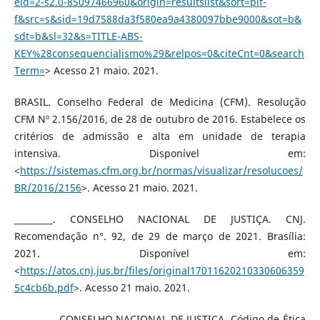
eid=2-s2.0-85097466960&origin=resultslist&sort=plf-
f&src=s&sid=19d7588da3f580ea9a4380097bbe9000&sot=b&
sdt=b&sl=32&s=TITLE-ABS-
KEY%28consequencialismo%29&relpos=0&citeCnt=0&search
Term=
> Acesso 21 maio. 2021.
BRASIL. Conselho Federal de Medicina (CFM). Resolução
CFM Nº 2.156/2016, de 28 de outubro de 2016. Estabelece os
critérios de admissão e alta em unidade de terapia
intensiva. Disponível em:
<
https://sistemas.cfm.org.br/normas/visualizar/resolucoes/
BR/2016/2156
>. Acesso 21 maio. 2021.
_________. CONSELHO NACIONAL DE JUSTIÇA. CNJ.
Recomendação n°. 92, de 29 de março de 2021. Brasília:
2021. Disponível em:
<
https://atos.cnj.jus.br/files/original17011620210330606359
5c4cb6b.pdf
>. Acesso 21 maio. 2021.
_________. CONSELHO NACIONAL DE JUSTIÇA. Código de Ética