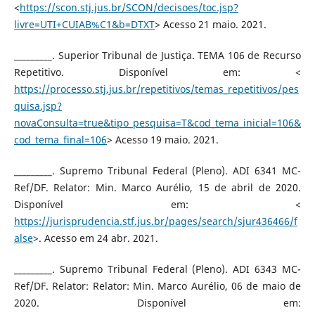
<
https://scon.stj.jus.br/SCON/decisoes/toc.jsp?
livre=UTI+CUIAB%C1&b=DTXT
> Acesso 21 maio. 2021.
_________. Superior Tribunal de Justiça. TEMA 106 de Recurso
Repetitivo. Disponível em: <
https://processo.stj.jus.br/repetitivos/temas_repetitivos/pes
quisa.jsp?
novaConsulta=true&tipo_pesquisa=T&cod_tema_inicial=106&
cod_tema_final=106
> Acesso 19 maio. 2021.
_________. Supremo Tribunal Federal (Pleno). ADI 6341 MC-
Ref/DF. Relator: Min. Marco Aurélio, 15 de abril de 2020.
Disponível em: <
https://jurisprudencia.stf.jus.br/pages/search/sjur436466/f
alse
>. Acesso em 24 abr. 2021.
_________. Supremo Tribunal Federal (Pleno). ADI 6343 MC-
Ref/DF. Relator: Relator: Min. Marco Aurélio, 06 de maio de
2020. Disponível em: