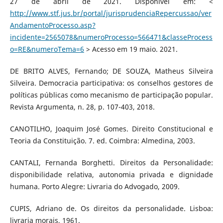
27 de abril de 2021. Disponível em: <
http://www.stf.jus.br/portal/jurisprudenciaRepercussao/ver
AndamentoProcesso.asp?
incidente=2565078&numeroProcesso=566471&classeProcess
o=RE&numeroTema=6
> Acesso em 19 maio. 2021.
DE BRITO ALVES, Fernando; DE SOUZA, Matheus Silveira
Silveira. Democracia participativa: os conselhos gestores de
políticas públicas como mecanismo de participação popular.
Revista Argumenta, n. 28, p. 107-403, 2018.
CANOTILHO, Joaquim José Gomes. Direito Constitucional e
Teoria da Constituição. 7. ed. Coimbra: Almedina, 2003.
CANTALI, Fernanda Borghetti. Direitos da Personalidade:
disponibilidade relativa, autonomia privada e dignidade
humana. Porto Alegre: Livraria do Advogado, 2009.
CUPIS, Adriano de. Os direitos da personalidade. Lisboa:
livraria morais, 1961.