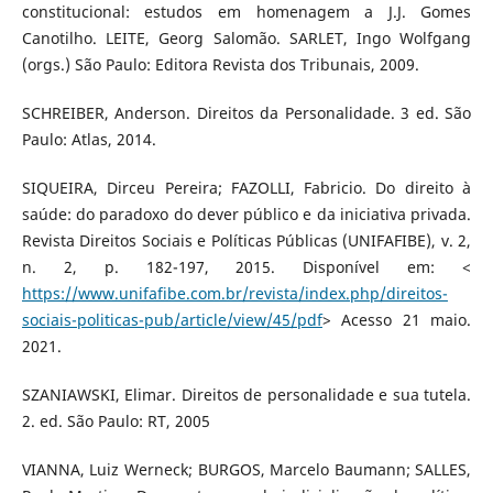
constitucional: estudos em homenagem a J.J. Gomes
Canotilho. LEITE, Georg Salomão. SARLET, Ingo Wolfgang
(orgs.) São Paulo: Editora Revista dos Tribunais, 2009.
SCHREIBER, Anderson. Direitos da Personalidade. 3 ed. São
Paulo: Atlas, 2014.
SIQUEIRA, Dirceu Pereira; FAZOLLI, Fabricio. Do direito à
saúde: do paradoxo do dever público e da iniciativa privada.
Revista Direitos Sociais e Políticas Públicas (UNIFAFIBE), v. 2,
n. 2, p. 182-197, 2015. Disponível em: <
https://www.unifafibe.com.br/revista/index.php/direitos-
sociais-politicas-pub/article/view/45/pdf
> Acesso 21 maio.
2021.
SZANIAWSKI, Elimar. Direitos de personalidade e sua tutela.
2. ed. São Paulo: RT, 2005
VIANNA, Luiz Werneck; BURGOS, Marcelo Baumann; SALLES,