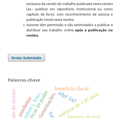
exclusiva da versão do trabalho publicada nesta revista
(ex.: publicar em repositório institucional ou como
capítulo de livro), com reconhecimento de autoria e
publicação inicial nesta revista.
Autores têm permissão e são estimulados a publicar e
distribuir seu trabalho online
após a publicação na
revista
.
Enviar Submissão
Palavras-chave
benefício fiscal
faculdade de direito
práticas de poder
adpf 347
theodore j. lowi.
webinar de 130 anos
regulamentações.
pandemia
história da fnd