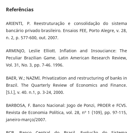
Referências
ARIENTI, P. Reestruturação e consolidação do sistema
bancário privado brasileiro. Ensaios FEE, Porto Alegre, v. 28,
n. 2, p. 577-600, out. 2007.
ARMINJO, Leslie Elliott. Inflation and Insouciance: The
Peculiar Brazilian Game. Latin American Research Review,
Vol. 31, No. 3, pp. 7-46. 1996.
BAER, W.; NAZMI. Privatization and restructuring of banks in
Brazil. The Quarterly Review of Economics and Finance.
[S.l.], v. 40. n.1, p. 3-24, 2000.
BARBOSA, F. Banco Nacional: Jogo de Ponzi, PROER e FCVS.
Revista de Economia Política, vol. 28, nº 1 (109), pp. 97-115,
janeiro-março/2007.
BCB. Banco Central do Brasil. Evolução do Sistema