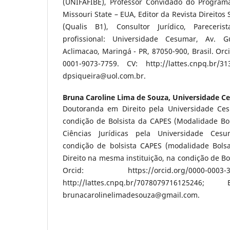
(UNIFAFIBE), Professor Convidado do Program
Missouri State – EUA, Editor da Revista Direitos S
(Qualis B1), Consultor Jurídico, Pareceri
profissional: Universidade Cesumar, Av. 
Aclimacao, Maringá - PR, 87050-900, Brasil. Orci
0001-9073-7759. CV: http://lattes.cnpq.br/3
dpsiqueira@uol.com.br
.
Bruna Caroline Lima de Souza,
Universidade C
Doutoranda em Direito pela Universidade C
condição de Bolsista da CAPES (Modalidade B
Ciências Jurídicas pela Universidade Ce
condição de bolsista CAPES (modalidade Bol
Direito na mesma instituição, na condição de B
Orcid: https://orcid.org/0000-00
http://lattes.cnpq.br/7078079716125246;
brunacarolinelimadesouza@gmail.com
.