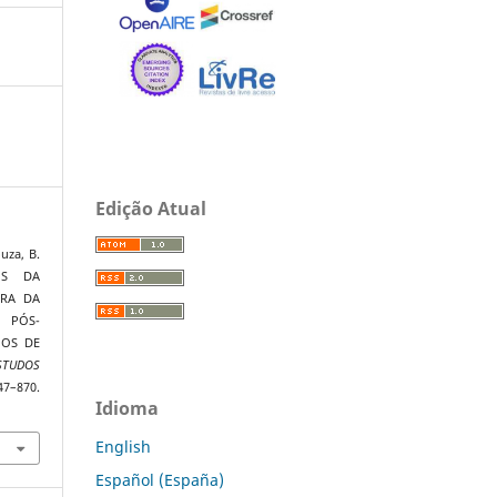
Edição Atual
uza, B.
OS DA
ERA DA
 PÓS-
OS DE
TUDOS
–870.
Idioma
English
Español (España)