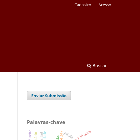
Cadastro
Acesso
Buscar
Enviar Submissão
Palavras-chave
webinar de 130 anos
adpf 347
prisão