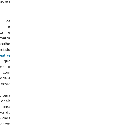
vista
:
m os
is e
ta o
eira
abalho
nciado
eative
que
amento
com
oria e
nesta
o para
ionais
para
iva da
licada
icar em