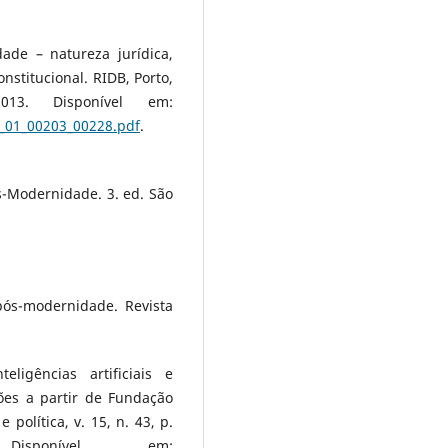
ade – natureza jurídica,
onstitucional. RIDB, Porto,
3. Disponível em:
3_01_00203_00228.pdf
.
s-Modernidade. 3. ed. São
pós-modernidade. Revista
ligências artificiais e
ões a partir de Fundação
 política, v. 15, n. 43, p.
isponível em: