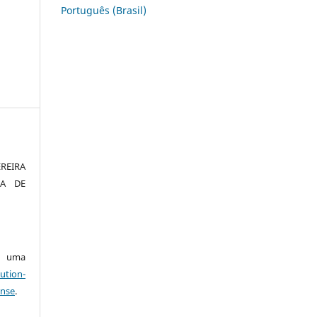
Português (Brasil)
REIRA
MA DE
ob uma
ution-
ense
.