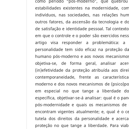
como período “pós-moderno”, que quebrou
estabilidades existentes na modernidade, co
indivíduos, nas sociedades, nas relações hum
outros fatores, da ascensão da tecnologia e
de satisfação e identidade pessoal. Tal context
em que o controle e o poder são exercidos ness
artigo visa responder a problemática: a 
personalidade tem sido eficaz na proteção da
humano pós-moderno e aos novos mecanismos 
objetiva-se, de forma geral, analisar acer
(in)efetividade da proteção atribuída aos dir
contemporaneidade, frente as característi
moderno e dos novos mecanismos de (psico)pod
em especial no que tange a liberdade do
específica, objetivar-se-á analisar: qual é o 
pós-modernidade e quais os mecanismos de 
encontram vigentes atualmente; e, qual é o 
tutela dos direitos da personalidade e acerca
proteção no que tange a liberdade. Para viabi