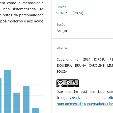
, bem como a metodologia
Edição
a não sistematizada. As
v. 10 n. 3 (2024)
direitos da personalidade
 pós-moderno e aos novos
Seção
Artigos
Licença
Copyright (c) 2024 DIRCEU PE
SIQUEIRA, BRUNA CAROLINE LI
SOUZA
Este trabalho está licenciado s
licença
Creative Commons Attrib
NonCommercial 4.0 International Lic