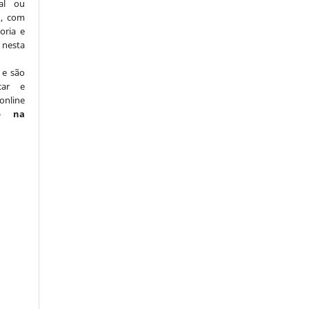
nal ou
), com
oria e
nesta
 e são
car e
online
o na