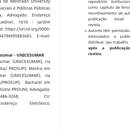
a de Mestrado University
repositório institucio
como capítulo de livro
ociais e Políticas Públicas
reconhecimento de aut
sta, Advogado. Endereço
publicação inicial 
Guedner, 1610 - Jardim
revista.
d: https://orcid.org/0000-
Autores têm permissão
134794995883683. E-mail:
estimulados a publi
distribuir seu trabalho 
após a publicaçã
revista
.
esumar - UNICESUMAR
esumar (UNICESUMAR), na
olsa/ PROSUP); Mestra em
sumar (UNICESUMAR), na
sa/PROSUP); Bacharel em
olsista PROUNI; Advogada;
03-3486-9268; CV:
 Endereço Eletrônico: