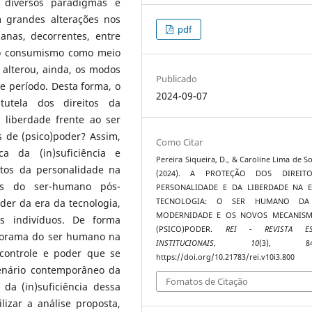
 diversos paradigmas e
m grandes alterações nos
pdf
anas, decorrentes, entre
 do consumismo como meio
o alterou, ainda, os modos
Publicado
e período. Desta forma, o
2024-09-07
tutela dos direitos da
 liberdade frente ao ser
de (psico)poder? Assim,
Como Citar
ca da (in)suficiência e
Pereira Siqueira, D., & Caroline Lima de So
eitos da personalidade na
(2024). A PROTEÇÃO DOS DIREIT
cas do ser-humano pós-
PERSONALIDADE E DA LIBERDADE NA 
TECNOLOGIA: O SER HUMANO DA
er da era da tecnologia,
MODERNIDADE E OS NOVOS MECANISM
s indivíduos. De forma
(PSICO)PODER.
REI - REVISTA ES
panorama do ser humano na
INSTITUCIONAIS
,
10
(3), 847
controle e poder que se
https://doi.org/10.21783/rei.v10i3.800
cenário contemporâneo da
Fomatos de Citação
 da (in)suficiência dessa
lizar a análise proposta,