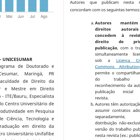
Autores que publicam nesta re
concordam com os seguintes termos
Autores manté
direitos autora
concedem à revis
direito de prim
publicação
, com o tr
simultaneamente lice
 - UNICESUMAR
sob a
Licença Cr
rograma de Doutorado e
Commons Attribution
permite o compartilh
Cesumar, Maringá, PR
do trabalho 
Faculdade de Direito da
reconhecimento da aut
or e Mestre em Direito
publicação inicial 
 - ITE/Bauru, Especialista
revista.
elo Centro Universitário de
Autores têm autorizaçã
assumir contratos adic
Produtividade em Pesquisa
separadamente, 
e Ciência, Tecnologia e
distribuição não-exclus
graduação em direito da
versão do trabalho pub
o Universitário Unifafibe
nesta revista (ex.: publ