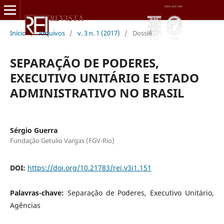
Início
/
Arquivos
/
v. 3 n. 1 (2017)
/
Dossiê
SEPARAÇÃO DE PODERES,
EXECUTIVO UNITÁRIO E ESTADO
ADMINISTRATIVO NO BRASIL
Sérgio Guerra
Fundação Getulio Vargas (FGV-Rio)
DOI:
https://doi.org/10.21783/rei.v3i1.151
Palavras-chave:
Separação de Poderes, Executivo Unitário,
Agências