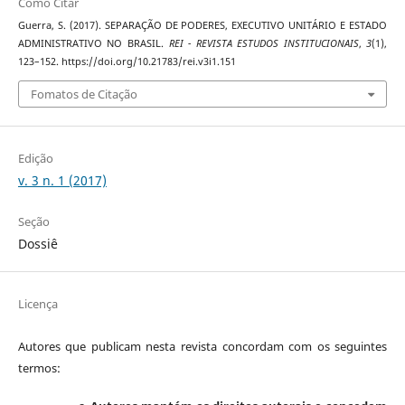
Como Citar
Guerra, S. (2017). SEPARAÇÃO DE PODERES, EXECUTIVO UNITÁRIO E ESTADO
ADMINISTRATIVO NO BRASIL.
REI - REVISTA ESTUDOS INSTITUCIONAIS
,
3
(1),
123–152. https://doi.org/10.21783/rei.v3i1.151
Fomatos de Citação
Edição
v. 3 n. 1 (2017)
Seção
Dossiê
Licença
Autores que publicam nesta revista concordam com os seguintes
termos: