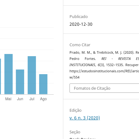
Publicado
2020-12-30
Como Citar
Prado, M. M., & Trebilcock, M. J. (2020). R
Pedro Fortes.
REI - REVISTA ES
INSTITUCIONAIS
,
6
(3), 1532–1535. Recupe
https://estudosinstitucionais.com/REI/artic
w/554
Fomatos de Citação
Edição
v. 6 n. 3 (2020)
Seção