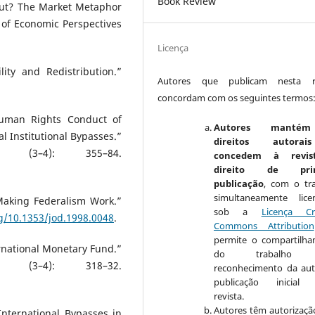
Book Review
out? The Market Metaphor
 of Economic Perspectives
Licença
ty and Redistribution.”
Autores que publicam nesta re
concordam com os seguintes termos
Human Rights Conduct of
Autores manté
l Institutional Bypasses.”
direitos autora
0 (3–4): 355–84.
concedem à revis
.
direito de prim
publicação
, com o tr
simultaneamente lice
Making Federalism Work.”
sob a
Licença Cr
rg/10.1353/jod.1998.0048
.
Commons Attribution
permite o compartilh
rnational Monetary Fund.”
do trabalho 
0 (3–4): 318–32.
reconhecimento da aut
.
publicação inicial 
revista.
Autores têm autorizaçã
International Bypasses in