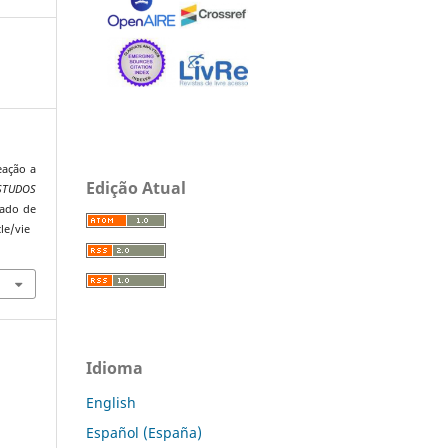
eação a
Edição Atual
TUDOS
rado de
le/vie
Idioma
English
Español (España)