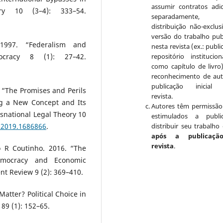
assumir contratos adic
ory 10 (3–4): 333–54.
separadamente, 
.
distribuição não-exclus
versão do trabalho pub
1997. “Federalism and
nesta revista (ex.: publ
mocracy 8 (1): 27–42.
repositório institucio
como capítulo de livro
reconhecimento de aut
publicação inicial 
 “The Promises and Perils
revista.
ing a New Concept and Its
Autores têm permissão
nsnational Legal Theory 10
estimulados a publi
.2019.1686866
.
distribuir seu trabalho 
após a publicaçã
revista
.
 R Coutinho. 2016. “The
emocracy and Economic
t Review 9 (2): 369–410.
tter? Political Choice in
 89 (1): 152–65.