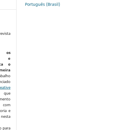
Português (Brasil)
vista
:
m os
is e
ta o
eira
abalho
nciado
eative
que
amento
com
oria e
nesta
o para