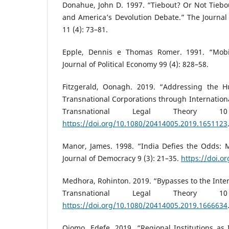
Donahue, John D. 1997. “Tiebout? Or Not Tieb
and America’s Devolution Debate.” The Journal
11 (4): 73–81.
Epple, Dennis e Thomas Romer. 1991. “Mobili
Journal of Political Economy 99 (4): 828–58.
Fitzgerald, Oonagh. 2019. “Addressing the 
Transnational Corporations through Internationa
Transnational Legal Theory 1
https://doi.org/10.1080/20414005.2019.1651123
Manor, James. 1998. “India Defies the Odds: 
Journal of Democracy 9 (3): 21–35.
https://doi.o
Medhora, Rohinton. 2019. “Bypasses to the Inte
Transnational Legal Theory 1
https://doi.org/10.1080/20414005.2019.1666634
Ojomo, Edefe. 2019. “Regional Institutions as 