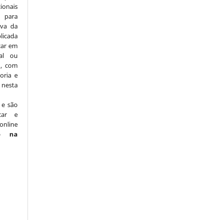
ionais
para
iva da
licada
icar em
nal ou
), com
oria e
nesta
 e são
car e
online
o na