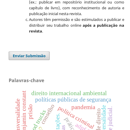
(ex.: publicar em repositório institucional ou como
capítulo de livro), com reconhecimento de autoria e
publicação inicial nesta revista.
Autores têm permissão e são estimulados a publicar e
distribuir seu trabalho online
após a publicação na
revista
.
Enviar Submissão
Palavras-chave
direito internacional ambiental
reforma benjamin constant
políticas públicas de segurança
transversalidade
conselho
pandemia
prisão
política criminal
universalidade
controle judicial.
food trucks
adpf 347