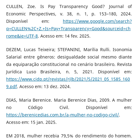
CULLEN, Zoe. Is Pay Transparency Good? Journal of
Economic Perspectives, v. 38, n. 1, p. 153–180, 2024.
Disponível em:
https://www.google.com/search?
q=CULLEN%2C+Z.+Is+Pay+Transparency+Good&sourceid=ch
rome&ie=UTF-8
. Acesso em: 14 fev. 2025.
DEZEM, Lucas Teixeira; STEFANINI, Marília Rulli. Isonomia
Salarial entre gêneros: desigualdade social mesmo diante
da equiparação constitucional no cenário brasileiro. Revista
Jurídica Luso Brasileira, n. 5, 2021. Disponível em:
https://www.cidp.pt/revistas/rjlb/2021/5/2021_05_1585_160
9.pdf
. Acesso em: 13 dez. 2024.
DIAS, Maria Berenice. Maria Berenice Dias, 2009. A mulher
no Código Civil. Disponível em:
https://berenicedias.com.br/a-mulher-no-codigo-civil/
.
Acesso em: 15 jan. 2025.
EM 2018, mulher recebia 79,5% do rendimento do homem.