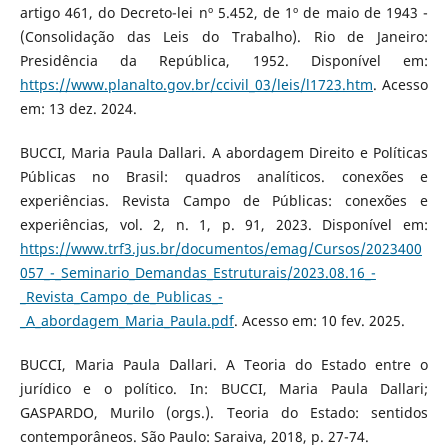
artigo 461, do Decreto-lei nº 5.452, de 1º de maio de 1943 -
(Consolidação das Leis do Trabalho). Rio de Janeiro:
Presidência da República, 1952. Disponível em:
https://www.planalto.gov.br/ccivil_03/leis/l1723.htm
. Acesso
em: 13 dez. 2024.
BUCCI, Maria Paula Dallari. A abordagem Direito e Políticas
Públicas no Brasil: quadros analíticos. conexões e
experiências. Revista Campo de Públicas: conexões e
experiências, vol. 2, n. 1, p. 91, 2023. Disponível em:
https://www.trf3.jus.br/documentos/emag/Cursos/2023400
057_-_Seminario_Demandas_Estruturais/2023.08.16_-
_Revista_Campo_de_Publicas_-
_A_abordagem_Maria_Paula.pdf
. Acesso em: 10 fev. 2025.
BUCCI, Maria Paula Dallari. A Teoria do Estado entre o
jurídico e o político. In: BUCCI, Maria Paula Dallari;
GASPARDO, Murilo (orgs.). Teoria do Estado: sentidos
contemporâneos. São Paulo: Saraiva, 2018, p. 27-74.