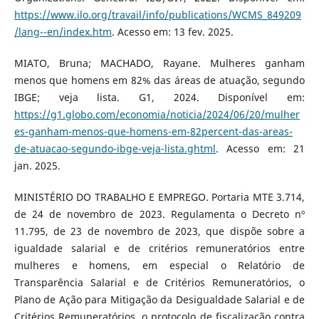
https://www.ilo.org/travail/info/publications/WCMS_849209
/lang--en/index.htm
. Acesso em: 13 fev. 2025.
MIATO, Bruna; MACHADO, Rayane. Mulheres ganham
menos que homens em 82% das áreas de atuação, segundo
IBGE; veja lista. G1, 2024. Disponível em:
https://g1.globo.com/economia/noticia/2024/06/20/mulher
es-ganham-menos-que-homens-em-82percent-das-areas-
de-atuacao-segundo-ibge-veja-lista.ghtml
. Acesso em: 21
jan. 2025.
MINISTÉRIO DO TRABALHO E EMPREGO. Portaria MTE 3.714,
de 24 de novembro de 2023. Regulamenta o Decreto nº
11.795, de 23 de novembro de 2023, que dispõe sobre a
igualdade salarial e de critérios remuneratórios entre
mulheres e homens, em especial o Relatório de
Transparência Salarial e de Critérios Remuneratórios, o
Plano de Ação para Mitigação da Desigualdade Salarial e de
Critérios Remuneratórios, o protocolo de fiscalização contra