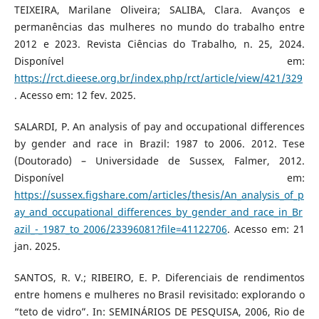
TEIXEIRA, Marilane Oliveira; SALIBA, Clara. Avanços e
permanências das mulheres no mundo do trabalho entre
2012 e 2023. Revista Ciências do Trabalho, n. 25, 2024.
Disponível em:
https://rct.dieese.org.br/index.php/rct/article/view/421/329
. Acesso em: 12 fev. 2025.
SALARDI, P. An analysis of pay and occupational differences
by gender and race in Brazil: 1987 to 2006. 2012. Tese
(Doutorado) – Universidade de Sussex, Falmer, 2012.
Disponível em:
https://sussex.figshare.com/articles/thesis/An_analysis_of_p
ay_and_occupational_differences_by_gender_and_race_in_Br
azil_-_1987_to_2006/23396081?file=41122706
. Acesso em: 21
jan. 2025.
SANTOS, R. V.; RIBEIRO, E. P. Diferenciais de rendimentos
entre homens e mulheres no Brasil revisitado: explorando o
“teto de vidro”. In: SEMINÁRIOS DE PESQUISA, 2006, Rio de