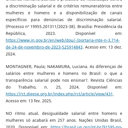
a discriminação salarial e de critérios remuneratórios entre
mulheres e homens e a disponibilização de canais
específicos para denúncias de discriminação salarial.
(Processo nº 19955.201311/2023-38). Brasília: Presidência da
República, 2023. Disponível em:
https://www.in.gov.br/en/web/dou/-/portaria-mte-n-3.714-
de-24-de-novembro-de-2023-525914843
. Acesso em: 13 dez.
2024.
MONTAGNER, Paula; NAKAMURA, Luciana. As diferenças de
salários entre mulheres e homens no Brasil: o que a
transparência salarial pode nos ensinar?. Revista Ciências
do Trabalho, n. 25, 2024. Disponível em:
https://rct.dieese.org.br/index.php/rct/article/view/431
.
Acesso em: 13 fev. 2025.
NO ritmo atual, desigualdade salarial entre homens e
mulheres só acabará em 257 anos. Nações Unidas Brasil,
2020. Disponível em:
https://brasil.un.org/pt-br/91595-no-