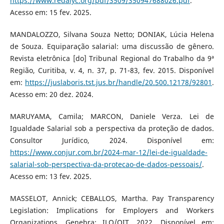
https://www.redalyc.org/pdf/3509/350947688026.pdf
.
Acesso em: 15 fev. 2025.
MANDALOZZO, Silvana Souza Netto; DONIAK, Lúcia Helena
de Souza. Equiparação salarial: uma discussão de gênero.
Revista eletrônica [do] Tribunal Regional do Trabalho da 9ª
Região, Curitiba, v. 4, n. 37, p. 71-83, fev. 2015. Disponível
em:
https://juslaboris.tst.jus.br/handle/20.500.12178/92801
.
Acesso em: 20 dez. 2024.
MARUYAMA, Camila; MARCON, Daniele Verza. Lei de
Igualdade Salarial sob a perspectiva da proteção de dados.
Consultor Jurídico, 2024. Disponível em:
https://www.conjur.com.br/2024-mar-12/lei-de-igualdade-
salarial-sob-perspectiva-da-protecao-de-dados-pessoais/
.
Acesso em: 13 fev. 2025.
MASSELOT, Annick; CEBALLOS, Martha. Pay Transparency
Legislation: Implications for Employers and Workers
Organizations. Genebra: ILO/OIT, 2022. Disponível em: