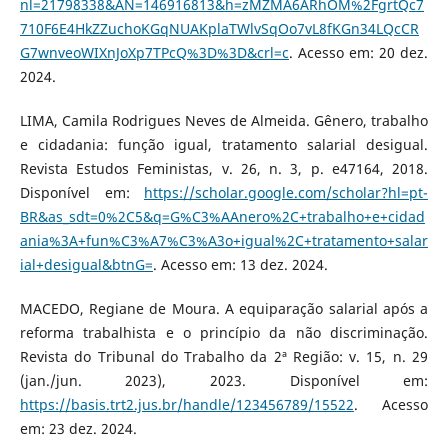
nl=21798338&AN=146916813&h=zMZMA6ARhOM%2FgrtQc7
710F6E4HkZZuchoKGqNUAKplaTWlvSqOo7vL8fKGn34LQcCR
G7wnveoWIXnJoXp7TPcQ%3D%3D&crl=c
. Acesso em: 20 dez.
2024.
LIMA, Camila Rodrigues Neves de Almeida. Gênero, trabalho
e cidadania: função igual, tratamento salarial desigual.
Revista Estudos Feministas, v. 26, n. 3, p. e47164, 2018.
Disponível em:
https://scholar.google.com/scholar?hl=pt-
BR&as_sdt=0%2C5&q=G%C3%AAnero%2C+trabalho+e+cidad
ania%3A+fun%C3%A7%C3%A3o+igual%2C+tratamento+salar
ial+desigual&btnG=
. Acesso em: 13 dez. 2024.
MACEDO, Regiane de Moura. A equiparação salarial após a
reforma trabalhista e o princípio da não discriminação.
Revista do Tribunal do Trabalho da 2ª Região: v. 15, n. 29
(jan./jun. 2023), 2023. Disponível em:
https://basis.trt2.jus.br/handle/123456789/15522
. Acesso
em: 23 dez. 2024.