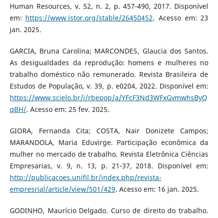
Human Resources, v. 52, n. 2, p. 457-490, 2017. Disponível
em:
https://www.jstor.org/stable/26450452
. Acesso em: 23
jan. 2025.
GARCIA, Bruna Carolina; MARCONDES, Glaucia dos Santos.
As desigualdades da reprodução: homens e mulheres no
trabalho doméstico não remunerado. Revista Brasileira de
Estudos de População, v. 39, p. e0204, 2022. Disponível em:
https://www.scielo.br/j/rbepop/a/YFcF3Nd3WFxGvmwhsByQ
qBH/
. Acesso em: 25 fev. 2025.
GIORA, Fernanda Cita; COSTA, Nair Donizete Campos;
MARANDOLA, Maria Eduvirge. Participação econômica da
mulher no mercado de trabalho. Revista Eletrônica Ciências
Empresarias, v. 9, n. 13, p. 21-37, 2018. Disponível em:
http://publicacoes.unifil.br/index.php/revista-
empresrial/article/view/501/429
. Acesso em: 16 jan. 2025.
GODINHO, Maurício Delgado. Curso de direito do trabalho.