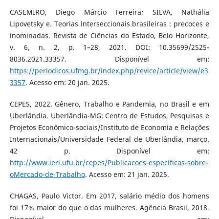
CASEMIRO, Diego Márcio Ferreira; SILVA, Nathália
Lipovetsky e. Teorias interseccionais brasileiras : precoces e
inominadas. Revista de Ciências do Estado, Belo Horizonte,
v. 6, n. 2, p. 1–28, 2021. DOI: 10.35699/2525-
8036.2021.33357. Disponível em:
https://periodicos.ufmg.br/index.php/revice/article/view/e3
3357
. Acesso em: 20 jan. 2025.
CEPES, 2022. Gênero, Trabalho e Pandemia, no Brasil e em
Uberlândia. Uberlândia-MG: Centro de Estudos, Pesquisas e
Projetos Econômico-sociais/Instituto de Economia e Relações
Internacionais/Universidade Federal de Uberlândia, março.
42 p. Disponível em:
http://www.ieri.ufu.br/cepes/Publicacoes-especificas-sobre-
oMercado-de-Trabalho
. Acesso em: 21 jan. 2025.
CHAGAS, Paulo Victor. Em 2017, salário médio dos homens
foi 17% maior do que o das mulheres. Agência Brasil, 2018.