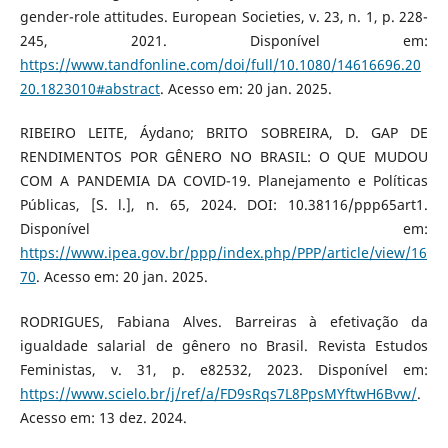
gender-role attitudes. European Societies, v. 23, n. 1, p. 228-
245, 2021. Disponível em:
https://www.tandfonline.com/doi/full/10.1080/14616696.20
20.1823010#abstract
. Acesso em: 20 jan. 2025.
RIBEIRO LEITE, Áydano; BRITO SOBREIRA, D. GAP DE
RENDIMENTOS POR GÊNERO NO BRASIL: O QUE MUDOU
COM A PANDEMIA DA COVID-19. Planejamento e Políticas
Públicas, [S. l.], n. 65, 2024. DOI: 10.38116/ppp65art1.
Disponível em:
https://www.ipea.gov.br/ppp/index.php/PPP/article/view/16
70
. Acesso em: 20 jan. 2025.
RODRIGUES, Fabiana Alves. Barreiras à efetivação da
igualdade salarial de gênero no Brasil. Revista Estudos
Feministas, v. 31, p. e82532, 2023. Disponível em:
https://www.scielo.br/j/ref/a/FD9sRqs7L8PpsMYftwH6Bvw/
.
Acesso em: 13 dez. 2024.