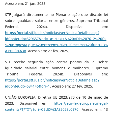
Acesso em: 21 jan. 2025.
STF julgará diretamente no Plenário ação que discute lei
sobre igualdade salarial entre gêneros. Supremo Tribunal
Federal, 2024a. Disponível em:
https://portal.stf.jus.br/noticias/verNoticiaDetalhe.asp?
idConteudo=529657&ori=1#:~:text=A%20ADI%207612%20foi
%20proposta,que%20exercem%20a%20mesma%20fun%C3%
A7%C3%A3o
. Acesso em: 27 fev. 2025.
STF recebe segunda ação contra pontos da lei sobre
igualdade salarial entre homens e mulheres. Supremo
Tribunal Federal, 2024b. Disponível em:
https://portal.stf.jus.br/noticias/verNoticiaDetalhe.asp?
idConteudo=534145&ori=1
. Acesso em: 27 fev. 2025.
UNIÃO EUROPEIA. Diretiva UE 2023/970 de 10 de maio de
2023. Disponível em:
https://eur-lex.europa.eu/legal-
content/PT/TXT/?uri=CELEX%3A32023L0970
. Acesso em: 13