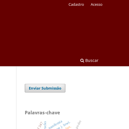
Cadastro
Acesso
Buscar
Enviar Submissão
Palavras-chave
pandemia
theodore j. lowi.
adpf 347