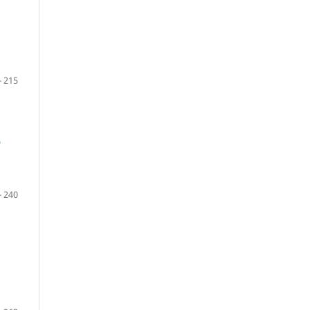
- 215
O
- 240