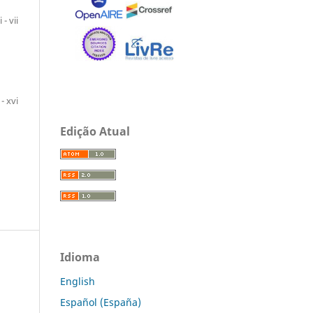
i - vii
i - xvi
Edição Atual
Idioma
English
Español (España)