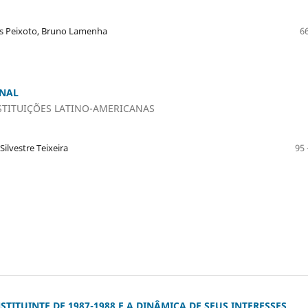
os Peixoto, Bruno Lamenha
66
ONAL
STITUIÇÕES LATINO-AMERICANAS
ilvestre Teixeira
95 
TITUINTE DE 1987-1988 E A DINÂMICA DE SEUS INTERESSES