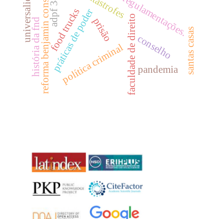
universalidade
reforma benjamin constant
catástrofes
adpf 347
regulamentações.
food trucks
práticas de poder
faculdade de direito
prisão
história da fnd
santas casas
conselho
política criminal
pandemia