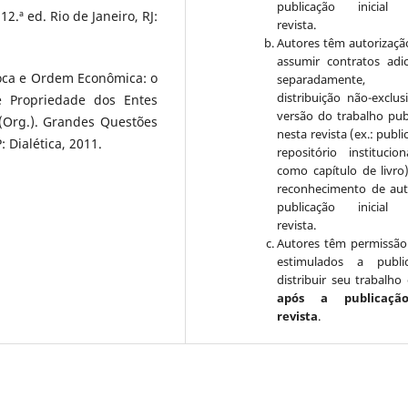
publicação inicial 
12.ª ed. Rio de Janeiro, RJ:
revista.
Autores têm autorizaçã
assumir contratos adic
oca e Ordem Econômica: o
separadamente, 
distribuição não-exclus
 Propriedade dos Entes
versão do trabalho pub
 (Org.). Grandes Questões
nesta revista (ex.: publ
: Dialética, 2011.
repositório institucio
como capítulo de livro
reconhecimento de aut
publicação inicial 
revista.
Autores têm permissão
estimulados a publi
distribuir seu trabalho 
após a publicaçã
revista
.