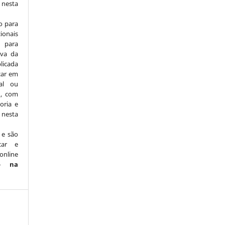
nesta
o para
ionais
para
iva da
licada
icar em
nal ou
), com
oria e
nesta
 e são
car e
online
o na