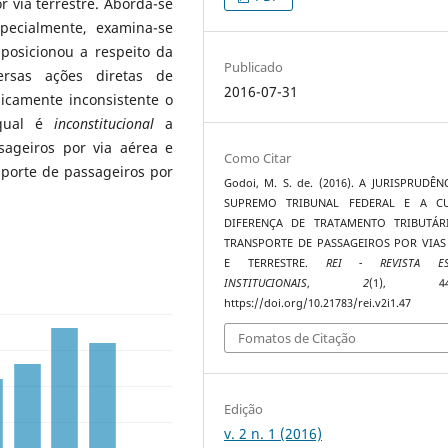
r via terrestre. Aborda-se
pecialmente, examina-se
posicionou a respeito da
Publicado
rsas ações diretas de
2016-07-31
dicamente inconsistente o
 qual é
inconstitucional
a
ageiros por via aérea e
Como Citar
porte de passageiros por
Godoi, M. S. de. (2016). A JURISPRUDÊ
SUPREMO TRIBUNAL FEDERAL E A CU
DIFERENÇA DE TRATAMENTO TRIBUTÁ
TRANSPORTE DE PASSAGEIROS POR VIAS
E TERRESTRE.
REI - REVISTA ES
INSTITUCIONAIS
,
2
(1), 443
https://doi.org/10.21783/rei.v2i1.47
Fomatos de Citação
Edição
v. 2 n. 1 (2016)