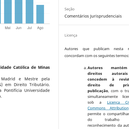
Seção
Comentários Jurisprudenciais
Licença
Autores que publicam nesta re
concordam com os seguintes termos
sidade Católica de Minas
Autores manté
direitos autora
 Madrid e Mestre pela
concedem à revis
 em Direito Tributário.
direito de prim
 Pontifícia Universidade
publicação
, com o tr
.
simultaneamente lice
sob a
Licença Cr
Commons Attribution
permite o compartilh
do trabalho 
reconhecimento da aut