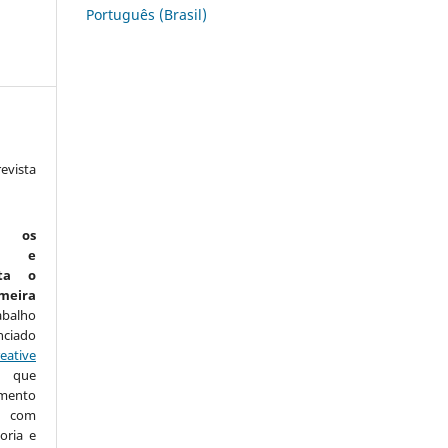
Português (Brasil)
vista
:
m os
is e
ta o
eira
abalho
nciado
eative
que
amento
com
oria e