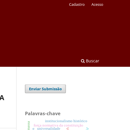
Cadastro
Acesso
Buscar
Enviar Submissão
SA
Palavras-chave
institucionalismo histórico
força normativa da constituição
universalidade