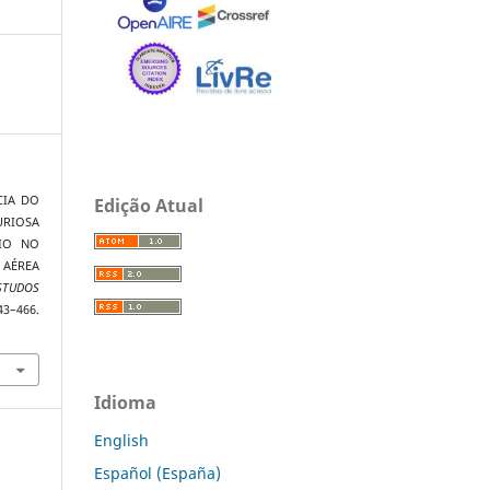
NCIA DO
Edição Atual
RIOSA
RIO NO
 AÉREA
TUDOS
–466.
Idioma
English
Español (España)