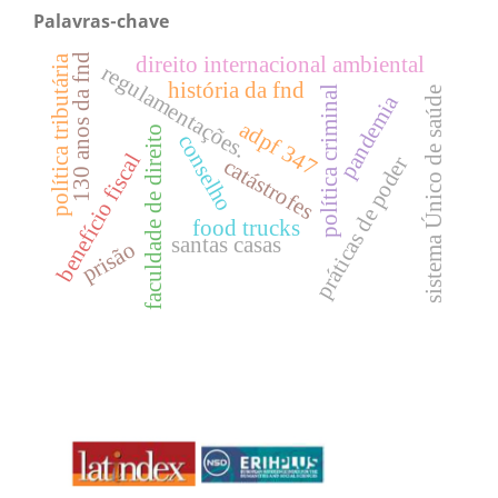
Palavras-chave
130 anos da fnd
direito internacional ambiental
política tributária
regulamentações.
história da fnd
política criminal
sistema Único de saúde
pandemia
adpf 347
faculdade de direito
conselho
benefício fiscal
práticas de poder
catástrofes
food trucks
santas casas
prisão