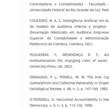
Controladoria e Contabilidade) - Faculdade 
Universidade Federal do Rio Grande do Sul, Port
COUCEIRO, B. A. S. Inteligência Artificial em A
de modelo de auditoria interna a projetos de 
Dissertação (Mestrado em Auditoria Empresaria
Superior de Contabilidade e Administração
Politécnico de Coimbra, Coimbra, 2021.
FILGUEIRAS, F.; MENDONÇA, R. F.; ALM
Institutionalism the changing rules of social a
University Press, UK, 2023.
DIMAGGIO, P. J.; POWELL, W. W. The Iron Cage 
Isomorphism and Collective Rationality in Organ
Sociological Review, v. 48, n. 2, p. 147-160, 1983.
O'DONNELL, G. Horizontal Accountability in Ne
Democracy, v. 9, n. 3, p. 112-126, 1998.