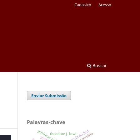
Cadastro
Acesso
Buscar
Enviar Submissão
Palavras-chave
história da fnd
direito sanitário
theodore j. lowi.