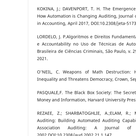
KOKINA, J.; DAVENPORT, T. H. The Emergence of
How Automation is Changing Auditing, Journal 
in Accounting, April 2017, DOI:10.2308/jeta-5173
LORDELO, J. P.Algoritmos e Direitos Fundamenta
e Accountability no Uso de Técnicas de Auto
Brasileira de Ciências Criminais, São Paulo, v. 2
2021.
O'NEIL, C. Weapons of Math Destruction: 
Inequality and Threatens Democracy, Crown, Se
PASQUALE,F. The Black Box Society: The Secret
Money and Information, Harvard University Pres
REZAEE, Z.; SHARBATOGHLIE, A.;ELAM, R.; 
Auditing: Building Automated Auditing Capabi
Association Auditing: A Journal of
2002.DOI:10.2308/aud.2002.21.1.147.