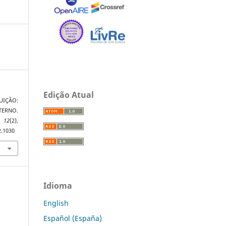
Edição Atual
TUIÇÃO:
TERNO.
,
12
(2),
2.1030
Idioma
English
Español (España)