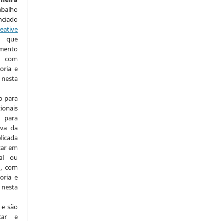
abalho
nciado
eative
que
amento
com
oria e
nesta
o para
ionais
para
iva da
licada
icar em
nal ou
), com
oria e
nesta
 e são
car e