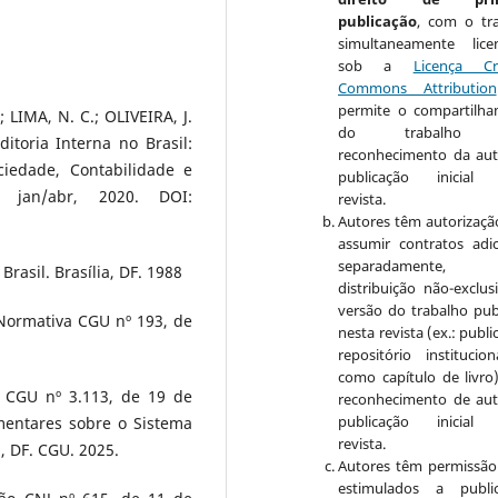
publicação
, com o tr
simultaneamente lice
sob a
Licença Cr
Commons Attribution
permite o compartilh
 LIMA, N. C.; OLIVEIRA, J.
do trabalho 
ditoria Interna no Brasil:
reconhecimento da aut
ciedade, Contabilidade e
publicação inicial 
 jan/abr, 2020. DOI:
revista.
Autores têm autorizaçã
assumir contratos adic
separadamente, 
rasil. Brasília, DF. 1988
distribuição não-exclus
versão do trabalho pub
 Normativa CGU nº 193, de
nesta revista (ex.: publ
repositório institucio
como capítulo de livro
a CGU nº 3.113, de 19 de
reconhecimento de aut
publicação inicial 
entares sobre o Sistema
revista.
a, DF. CGU. 2025.
Autores têm permissão
estimulados a publi