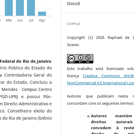
Dossiê
Licença
Copyright (c) 2026 Raphael de 
Soares
Federal do Rio de Janeiro
rio Público do Estado do
Este trabalho está licenciado s
a Controladoria Geral do
licença
Creative Commons Attrib
or do Estado. Concluiu a
NonCommercial 4.0 International Lic
do Mendes -
Campus
Centro
Autores que publicam nesta re
GD-UFRJ e possui Pós-
concordam com os seguintes termos
m Direito Administrativo e
o. Conselheiro eleito do
Autores manté
 do Rio de Janeiro (biênio
direitos autora
concedem à revis
direito de prim