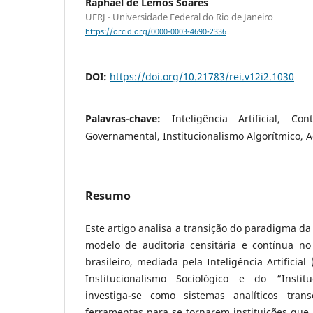
Raphael de Lemos Soares
UFRJ - Universidade Federal do Rio de Janeiro
https://orcid.org/0000-0003-4690-2336
DOI:
https://doi.org/10.21783/rei.v12i2.1030
Palavras-chave:
Inteligência Artificial, Con
Governamental, Institucionalismo Algorítmico, A
Resumo
Este artigo analisa a transição do paradigma da
modelo de auditoria censitária e contínua no 
brasileiro, mediada pela Inteligência Artificial
Institucionalismo Sociológico e do “Institu
investiga-se como sistemas analíticos tra
ferramentas para se tornarem instituições q