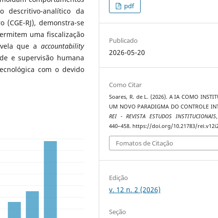
pdf
descritivo-analítico da
ro (CGE-RJ), demonstra-se
ermitem uma fiscalização
Publicado
revela que a
accountability
2026-05-20
dade e supervisão humana
 tecnológica com o devido
Como Citar
Soares, R. de L. (2026). A IA COMO INSTI
UM NOVO PARADIGMA DO CONTROLE IN
REI - REVISTA ESTUDOS INSTITUCIONAIS
440–458. https://doi.org/10.21783/rei.v12i
Fomatos de Citação
Edição
v. 12 n. 2 (2026)
Seção