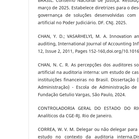
BRASIL. Conselho Nacional de Justiça. Resolu
março de 2025. Estabelece diretrizes para o des
governança de soluções desenvolvidas com r
artificial no Poder Judiciário. DF. CNJ. 2025.
CHAN, Y. D.; VASARHELYI, M. A. Innovation an
auditing, International Journal of Accounting I
12, Issue 2, 2011, Pages 152-160,doi.org/10.1016
CHAN, N. C. R. As percepções dos auditores so
artificial na auditoria interna: um estudo de ca
instituições financeiras no Brasil. Dissertação
Administração) - Escola de Administração de
Fundação Getulio Vargas, São Paulo, 2024.
CONTROLADORIA GERAL DO ESTADO DO RIO
Analíticos da CGE-RJ. Rio de Janeiro.
CORREA, W. V. M. Delegar ou não delegar para in
estudo no contexto da auditoria interna.D