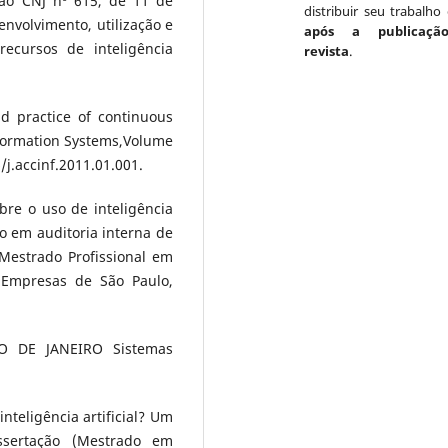
ção CNJ nº 615, de 11 de
distribuir seu trabalho 
envolvimento, utilização e
após a publicaçã
ecursos de inteligência
revista
.
d practice of continuous
nformation Systems,Volume
/j.accinf.2011.01.001.
bre o uso de inteligência
so em auditoria interna de
 (Mestrado Profissional em
 Empresas de São Paulo,
 DE JANEIRO Sistemas
teligência artificial? Um
issertação (Mestrado em