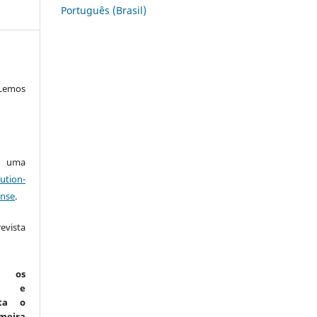
Português (Brasil)
Lemos
ob uma
ution-
ense
.
vista
:
m os
is e
ta o
eira