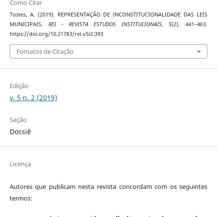
Como Citar
Tostes, A. (2019). REPRESENTAÇÃO DE INCONSTITUCIONALIDADE DAS LEIS
MUNICIPAIS.
REI - REVISTA ESTUDOS INSTITUCIONAIS
,
5
(2), 441–463.
https://doi.org/10.21783/rei.v5i2.393
Fomatos de Citação
Edição
v. 5 n. 2 (2019)
Seção
Dossiê
Licença
Autores que publicam nesta revista concordam com os seguintes
termos: