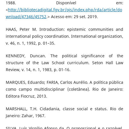
1988. Disponível em:
<
http://bibliotecadigital.fgv.br/ojs/index.php/rda/article/do
wnload/47346/45752
.> Acesso em: 29 set. 2019.
HAAS, Peter M. Introduction: epistemic communities and
international policy coordination. International organization,
v. 46, n. 1, 1992, p. 01–35.
KENNEDY, Duncan. The political significance of the
structure of the Law School curriculum. Seton Hall Law
Review, v. 14, n. 1, 1983, p. 01-16.
MARQUES, Eduardo; FARIA, Carlos Aurélio. A política pública
como campo multidisciplinar (coletânea). Rio de Janeiro:
Editora Fiocruz, 2013.
MARSHALL, T.H. Cidadania, classe social e status. Rio de
Janeiro: Zahar, 1967.
SILVA, Luís Virgílio Afonso da. O proporcional e o razoável.