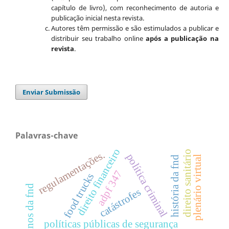
capítulo de livro), com reconhecimento de autoria e
publicação inicial nesta revista.
Autores têm permissão e são estimulados a publicar e
distribuir seu trabalho online
após a publicação na
revista
.
Enviar Submissão
Palavras-chave
direito financeiro
regulamentações.
direito sanitário
política criminal
plenário virtual
história da fnd
adpf 347
food trucks
130 anos da fnd
catástrofes
políticas públicas de segurança