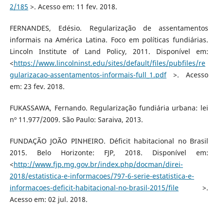
2/185
>. Acesso em: 11 fev. 2018.
FERNANDES, Edésio. Regularização de assentamentos
informais na América Latina. Foco em políticas fundiárias.
Lincoln Institute of Land Policy, 2011. Disponível em:
<
https://www.lincolninst.edu/sites/default/files/pubfiles/re
gularizacao-assentamentos-informais-full_1.pdf
>. Acesso
em: 23 fev. 2018.
FUKASSAWA, Fernando. Regularização fundiária urbana: lei
nº 11.977/2009. São Paulo: Saraiva, 2013.
FUNDAÇÃO JOÃO PINHEIRO. Déficit habitacional no Brasil
2015. Belo Horizonte: FJP, 2018. Disponível em:
<
http://www.fjp.mg.gov.br/index.php/docman/direi-
2018/estatistica-e-informacoes/797-6-serie-estatistica-e-
informacoes-deficit-habitacional-no-brasil-2015/file
>.
Acesso em: 02 jul. 2018.