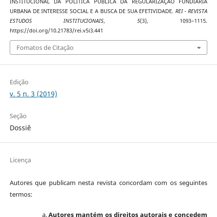
INSTITUCIONAL DA POLÍTICA PÚBLICA DA REGULARIZAÇÃO FUNDIÁRIA
URBANA DE INTERESSE SOCIAL E A BUSCA DE SUA EFETIVIDADE.
REI - REVISTA
ESTUDOS INSTITUCIONAIS
,
5
(3), 1093–1115.
https://doi.org/10.21783/rei.v5i3.441
Fomatos de Citação
Edição
v. 5 n. 3 (2019)
Seção
Dossiê
Licença
Autores que publicam nesta revista concordam com os seguintes
termos:
Autores mantém os direitos autorais e concedem