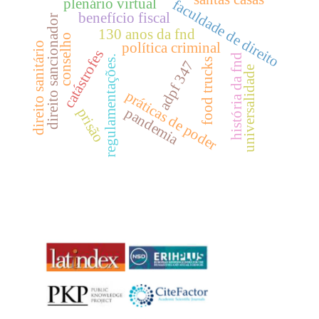
plenário virtual
faculdade de direito
benefício fiscal
direito sancionador
130 anos da fnd
conselho
política criminal
direito sanitário
catástrofes
história da fnd
regulamentações.
food trucks
adpf 347
universalidade
práticas de poder
pandemia
prisão