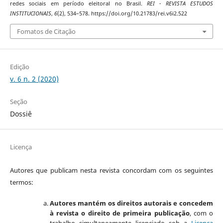
redes sociais em período eleitoral no Brasil.
REI - REVISTA ESTUDOS
INSTITUCIONAIS
,
6
(2), 534–578. https://doi.org/10.21783/rei.v6i2.522
Fomatos de Citação
Edição
v. 6 n. 2 (2020)
Seção
Dossiê
Licença
Autores que publicam nesta revista concordam com os seguintes
termos:
Autores mantém os direitos autorais e concedem
à revista o direito de primeira publicação
, com o