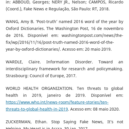
in: ABBOUD, Georges; NERY JR., Nelson; CAMPOS, Ricardo
(Coord.), Fake News e Regulação, São Paulo: RT, 2018.
WANG, Amy B. ‘Post-truth’ named 2016 word of the year by
Oxford Dictionaries. The Washington Post, 16 de novembro
de 2016. Disponível em: washingtonpost.com/news/the-
fix/wp/2016/11/16/post-truth-named-2016-word-of-the-
year-by-oxford-dictionaries/. Acesso em: 20 maio 2019.
WARDLE, Claire. Information Disorder. Toward an
interdisciplinary framework for research and policymaking.
Strasbourg: Council of Europe, 2017.
WORLD HEALTH ORGANIZATION. Ten threats to global
health in 2019, janeiro de 2019. Disponível em:
https://www.who.int/news-room/feature-stories/ten-
threats-to-global-health-in-2019
. Acesso em: 08 maio 2020.
ZUCKERMAN, Ethan. Stop Saying Fake News, It’s not
Helping, My Heart is in Accra, 30 jan. 2017.