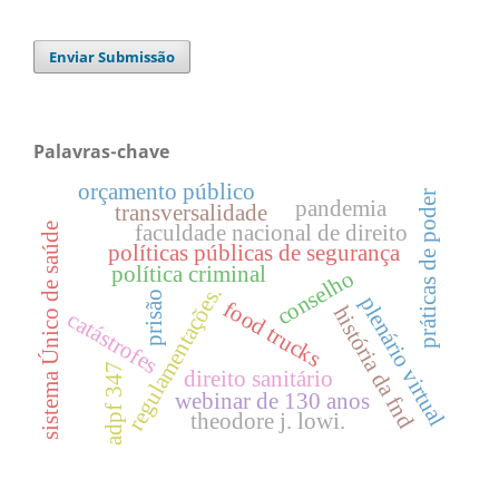
Enviar Submissão
Palavras-chave
orçamento público
práticas de poder
pandemia
transversalidade
faculdade nacional de direito
sistema Único de saúde
políticas públicas de segurança
política criminal
conselho
regulamentações.
prisão
plenário virtual
food trucks
história da fnd
catástrofes
adpf 347
direito sanitário
webinar de 130 anos
theodore j. lowi.