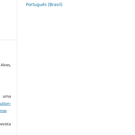
Português (Brasil)
Alves,
ob uma
ution-
ense
.
vista
: