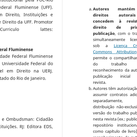
ederal Fluminense (UFF).
Autores manté
Direito, Instituições e
direitos autora
concedem à revis
 Direito da UFF. Promotor
direito de prim
iculo lattes:
publicação
, com o tr
simultaneamente lice
sob a
Licença Cr
eral Fluminense
Commons Attribution
dade Federal Fluminense
permite o compartilh
a Universidade Federal do
do trabalho 
reconhecimento da aut
el em Direito na UERJ.
publicação inicial 
tado do Rio de Janeiro.
revista.
Autores têm autorizaçã
assumir contratos adic
separadamente, 
distribuição não-exclus
versão do trabalho pub
nesta revista (ex.: publ
iva e Ombudsman: Cidadão
repositório institucio
tuições. RJ: Editora EDS,
como capítulo de livro