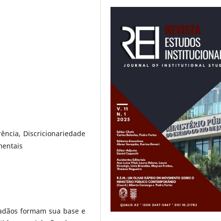
rência, Discricionariedade
mentais
adãos formam sua base e