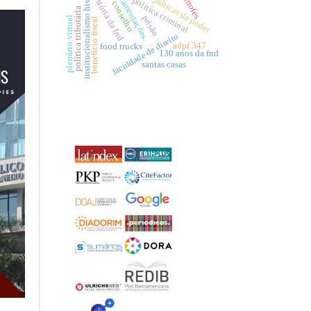
institucionalismo histórico
regulamentações.
catástrofes
história da fnd
práticas de poder
política criminal
conselho
política tributária
prisão
plenário virtual
benefício fiscal
faculdade de direito
adpf 347
food trucks
130 anos da fnd
santas casas