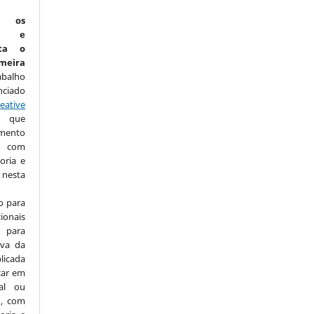
m os
is e
ta o
eira
abalho
nciado
eative
que
amento
com
oria e
nesta
o para
ionais
para
iva da
licada
icar em
nal ou
), com