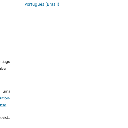
Português (Brasil)
ntiago
ilva
ob uma
ution-
ense
.
vista
: