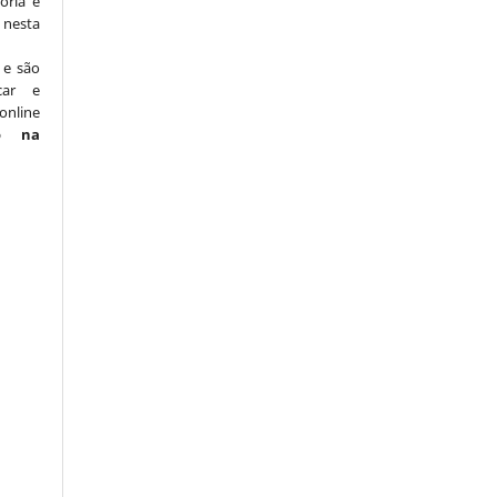
oria e
nesta
 e são
car e
online
o na