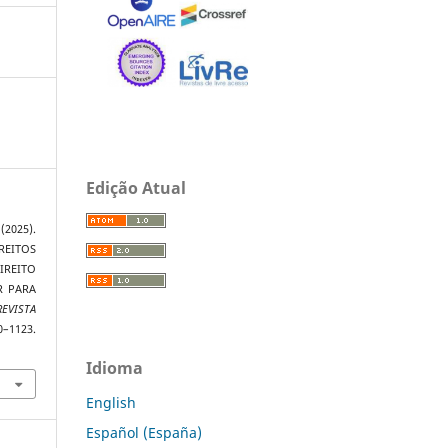
Edição Atual
(2025).
REITOS
EITO
R PARA
REVISTA
0–1123.
Idioma
English
Español (España)