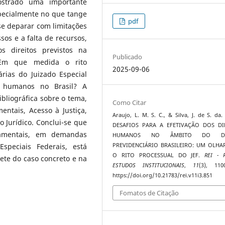
ostrado uma importante
specialmente no que tange
pdf
se deparar com limitações
os e a falta de recursos,
s direitos previstos na
Publicado
: Em que medida o rito
2025-09-06
rias do Juizado Especial
os humanos no Brasil? A
bliográfica sobre o tema,
Como Citar
ntais, Acesso à Justiça,
Araujo, L. M. S. C., & Silva, J. de S. da. 
mo Jurídico. Conclui-se que
DESAFIOS PARA A EFETIVAÇÃO DOS DI
damentais, em demandas
HUMANOS NO ÂMBITO DO DIR
PREVIDENCIÁRIO BRASILEIRO: UM OLHA
speciais Federais, está
O RITO PROCESSUAL DO JEF.
REI - 
ete do caso concreto e na
ESTUDOS INSTITUCIONAIS
,
11
(3), 110
https://doi.org/10.21783/rei.v11i3.851
Fomatos de Citação