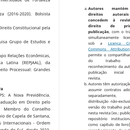
Autores manté
za (2016-2020). Bolsista
direitos autora
concedem à revis
direito de prim
reito Constitucional pela
publicação
, com o tr
simultaneamente lice
uisa Grupo de Estudos e
sob a
Licença Cr
Commons Attribution
permite o compartilh
upo Relações Econômicas,
do trabalho 
ca Latina (REPJAAL), da
reconhecimento da aut
reito Processual: Grandes
publicação inicial 
revista.
Autores têm autorizaçã
ra
assumir contratos adic
GPS: A Nova Previdência.
separadamente, 
distribuição não-exclus
raduação em Direito pelo
versão do trabalho pub
0). Membro do Conselho
nesta revista (ex.: publ
pio de Capela de Santana,
repositório institucio
 Internacionais - Ordem
como capítulo de livro
ande do Sul, desde 2023.