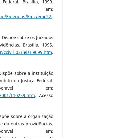
Federal. Brasília, 1999.
l em:
uicao/Emendas/Emc/emc22.
. Dispõe sobre os Juizados
idências. Brasília, 1995.
/ccivil_03/leis/l9099.htm
.
Dispõe sobre a instituição
mbito da Justiça Federal.
ponível em:
S_2001/L10259.htm
. Acesso
ispõe sobre a organização
 e dá outras providências.
ponível em: