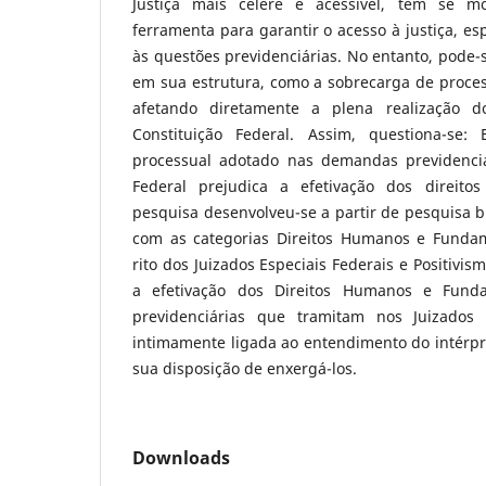
Justiça mais célere e acessível, tem se m
ferramenta para garantir o acesso à justiça, e
às questões previdenciárias. No entanto, pode-
em sua estrutura, como a sobrecarga de process
afetando diretamente a plena realização do
Constituição Federal. Assim, questiona-se
processual adotado nas demandas previdenciá
Federal prejudica a efetivação dos direit
pesquisa desenvolveu-se a partir de pesquisa bi
com as categorias Direitos Humanos e Fundame
rito dos Juizados Especiais Federais e Positivis
a efetivação dos Direitos Humanos e Fun
previdenciárias que tramitam nos Juizados E
intimamente ligada ao entendimento do intérpr
sua disposição de enxergá-los.
Downloads