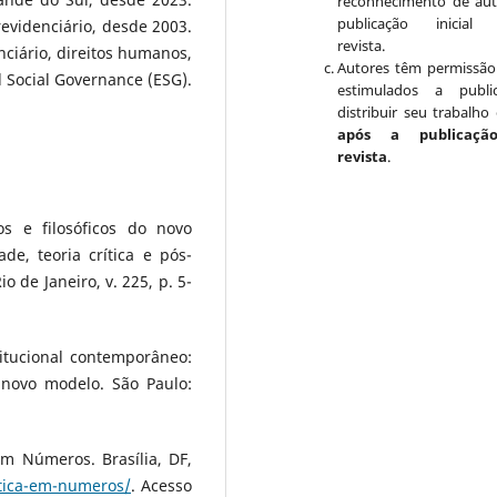
reconhecimento de aut
publicação inicial 
evidenciário, desde 2003.
revista.
ciário, direitos humanos,
Autores têm permissão
 Social Governance (ESG).
estimulados a publi
distribuir seu trabalho 
após a publicaçã
revista
.
s e filosóficos do novo
ade, teoria crítica e pós-
io de Janeiro, v. 225, p. 5-
itucional contemporâneo:
 novo modelo. São Paulo:
em Números. Brasília, DF,
stica-em-numeros/
. Acesso