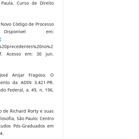
 Paula. Curso de Direito
o Novo Código de Processo
Disponível em:
2
%20precedentes%20no%2
df. Acesso em: 30 jun.
José Anijar Fragoso. O
mento da ADIN 3.421-PR.
ado Federal, a. 49, n. 196,
 de Richard Rorty e suas
ilosofia, São Paulo: Centro
tudos Pós-Graduados em
4.