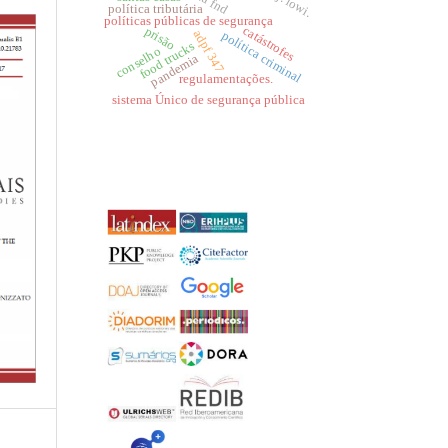
política tributária
políticas públicas de segurança
catástrofes
prisão
adpf 347
política criminal
food trucks
conselho
pandemia
regulamentações.
sistema Único de segurança pública