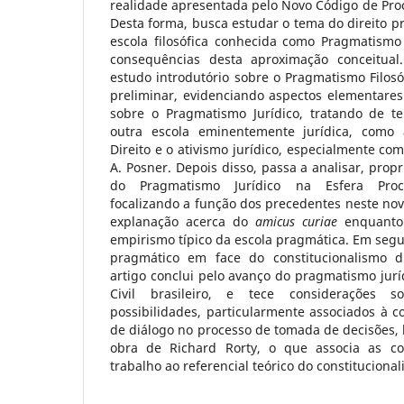
realidade apresentada pelo Novo Código de Proce
Desta forma, busca estudar o tema do direito p
escola filosófica conhecida como Pragmatismo 
consequências desta aproximação conceitual.
estudo introdutório sobre o Pragmatismo Filo
preliminar, evidenciando aspectos elementares d
sobre o Pragmatismo Jurídico, tratando de t
outra escola eminentemente jurídica, como
Direito e o ativismo jurídico, especialmente co
A. Posner. Depois disso, passa a analisar, prop
do Pragmatismo Jurídico na Esfera Proce
focalizando a função dos precedentes neste n
explanação acerca do
amicus curiae
enquanto
empirismo típico da escola pragmática. Em segui
pragmático em face do constitucionalismo di
artigo conclui pelo avanço do pragmatismo juríd
Civil brasileiro, e tece considerações 
possibilidades, particularmente associados à 
de diálogo no processo de tomada de decisões,
obra de Richard Rorty, o que associa as con
trabalho ao referencial teórico do constitucional