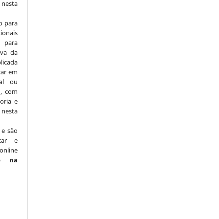
nesta
o para
ionais
para
iva da
licada
icar em
nal ou
), com
oria e
nesta
 e são
car e
online
o na