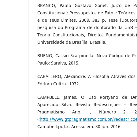
BRANCO, Paulo Gustavo Gonet. Juízo de Po
Constitucional: Pressupostos de Fato e Teóricos
e de seus Limites. 2008. 383 p. Tese (Doutor
pesquisa do Programa de doutorado da UnB – 
Teoria Constitucionais, Direitos Fundamentais
Universidade de Brasília, Brasília.
BUENO, Cassio Scarpinella. Novo Código de Pro
Paulo: Saraiva, 2015.
CABALLERO, Alexandre. A Filosofia Através dos 
Editora Cultrix, 1972.
CAMPBELL, James. O Uso Rortyano de Dew
Aparecido Silva. Revista Redescrições – R
Pragmatismo Ano 1, Número 2, 200
<
http://www.gtpragmatismo.com.br/redescricoe
Campbell.pdf.>. Acesso em: 30 jun. 2016.