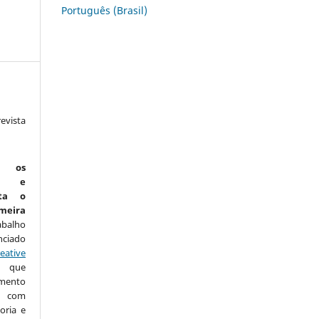
Português (Brasil)
vista
:
m os
is e
ta o
eira
abalho
nciado
eative
que
amento
com
oria e