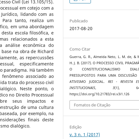
sso Civil (Lei 13.105/15).
rocessual em cotejo com a
Jurídico, lidando com as
 Para tanto, realiza um
Publicado
sófico, em uma abordagem
2017-08-20
esta escola filosófica, e
emas relacionados a esta
 a análise econômica do
Como Citar
m base na obra de Richard
Guerra, G. R., Almeida Neto, L. M. de, & 
riamente, as repercussões
H. J. B. (2017). O PROCESSO CIVIL PRAGM
ssual, especificamente
O CONSTITUCIONALISMO DIALÓ
ovo paradigma. Há também
PRESSUPOSTOS PARA UMA DISCUSSÃO
 fenômeno associado ao
ATIVISMO JUDICIAL.
REI - REVISTA E
da trata do processo civil
INSTITUCIONAIS
,
3
(1), 649
alógico. Neste ponto, o
https://doi.org/10.21783/rei.v3i1.126
ico no Direito Processual
sobre seus impactos e
Fomatos de Citação
construção de uma cultura
 baseada, por exemplo, na
siderações finais deste
ismo dialógico.
Edição
v. 3 n. 1 (2017)