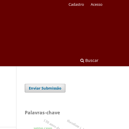
Cadastro
Acesso
Buscar
Enviar Submissão
Palavras-chave
130 anos da fnd
theodore j. lowi.
santas casas