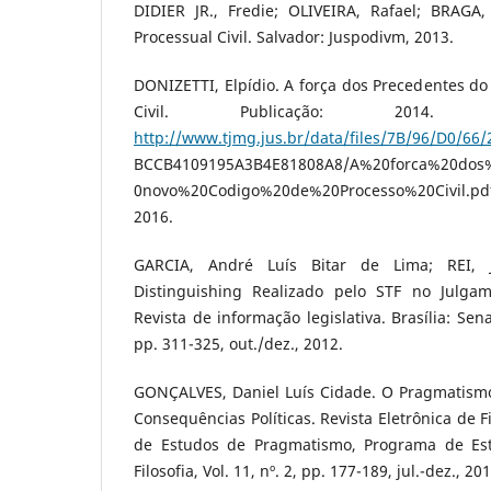
DIDIER JR., Fredie; OLIVEIRA, Rafael; BRAGA,
Processual Civil. Salvador: Juspodivm, 2013.
DONIZETTI, Elpídio. A força dos Precedentes d
Civil. Publicação: 2014. 
http://www.tjmg.jus.br/data/files/7B/96/D0/66/
BCCB4109195A3B4E81808A8/A%20forca%20dos
0novo%20Codigo%20de%20Processo%20Civil.p
2016.
GARCIA, André Luís Bitar de Lima; REI, 
Distinguishing Realizado pelo STF no Julga
Revista de informação legislativa. Brasília: Sen
pp. 311-325, out./dez., 2012.
GONÇALVES, Daniel Luís Cidade. O Pragmatismo
Consequências Políticas. Revista Eletrônica de F
de Estudos de Pragmatismo, Programa de Es
Filosofia, Vol. 11, nº. 2, pp. 177-189, jul.-dez., 201