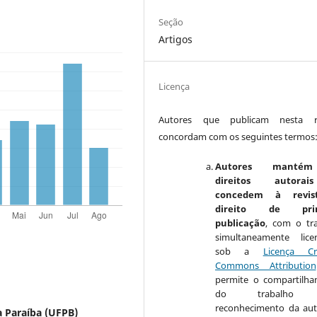
Seção
Artigos
Licença
Autores que publicam nesta re
concordam com os seguintes termos
Autores manté
direitos autora
concedem à revis
direito de prim
publicação
, com o tr
simultaneamente lice
sob a
Licença Cr
Commons Attribution
permite o compartilh
do trabalho 
reconhecimento da aut
a Paraíba (UFPB)