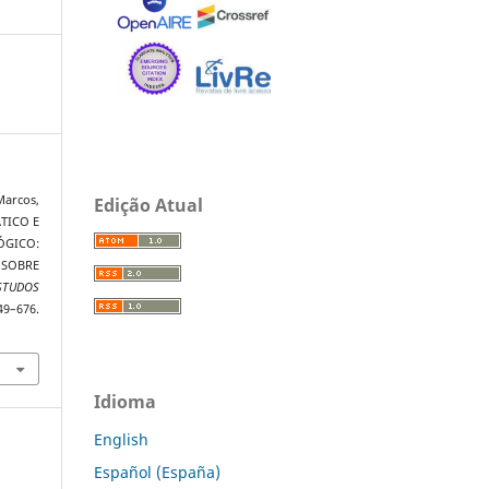
Marcos,
Edição Atual
ÁTICO E
GICO:
 SOBRE
STUDOS
–676.
Idioma
English
Español (España)