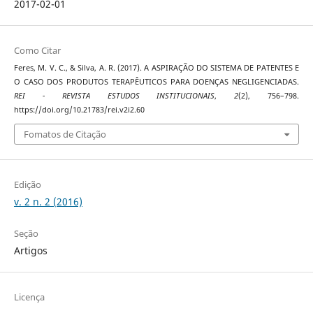
2017-02-01
Como Citar
Feres, M. V. C., & Silva, A. R. (2017). A ASPIRAÇÃO DO SISTEMA DE PATENTES E
O CASO DOS PRODUTOS TERAPÊUTICOS PARA DOENÇAS NEGLIGENCIADAS.
REI - REVISTA ESTUDOS INSTITUCIONAIS
,
2
(2), 756–798.
https://doi.org/10.21783/rei.v2i2.60
Fomatos de Citação
Edição
v. 2 n. 2 (2016)
Seção
Artigos
Licença