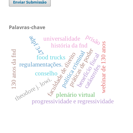
Enviar Submissão
Palavras-chave
prisão
adpf 347
universalidade
webinar de 130 anos
história da fnd
práticas de poder
130 anos da fnd
política criminal
faculdade de direito
benefício fiscal
food trucks
regulamentações.
catástrofes
conselho
theodore j. lowi.
plenário virtual
progressividade e regressividade